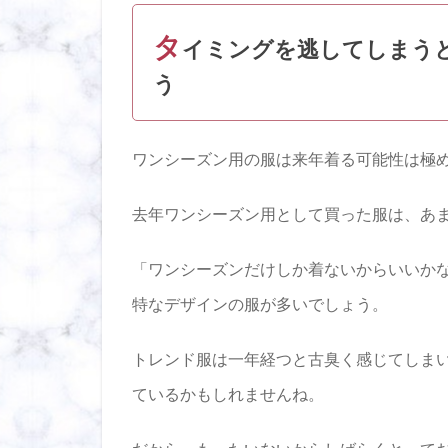
時期
に断
タ
イミングを逃してしまう
捨離
して
う
去年
の服
は持
たな
ワンシーズン用の服は来年着る可能性は極
いの
がベ
去年ワンシーズン用として買った服は、あ
ス
ト！
その
「ワンシーズンだけしか着ないからいいか
メリ
ット
特なデザインの服が多いでしょう。
とは
2.1
トレンド服は一年経つと古臭く感じてしま
毎年
ているかもしれませんね。
捨て
るタ
イミ