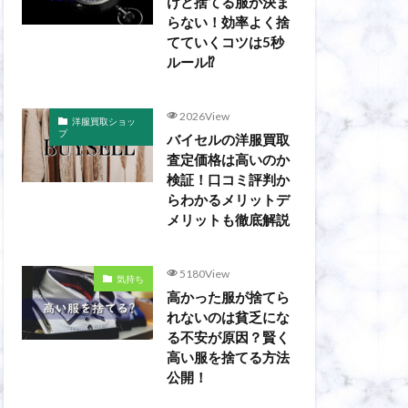
けど捨てる服が決ま
らない！効率よく捨
てていくコツは5秒
ルール⁉
2026View
洋服買取ショッ
プ
バイセルの洋服買取
査定価格は高いのか
検証！口コミ評判か
らわかるメリットデ
メリットも徹底解説
5180View
気持ち
高かった服が捨てら
れないのは貧乏にな
る不安が原因？賢く
高い服を捨てる方法
公開！