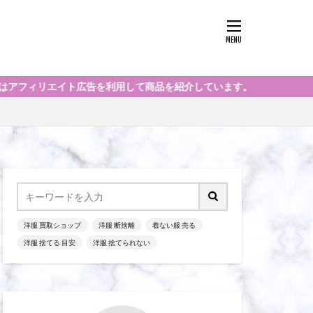
商品を紹介しています。
洋服 買取ショップ
洋服 断捨離
着ない服 売る
洋服 捨てる 目安
洋服 捨てられない