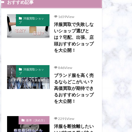
おすすめ記事
1659View
洋服買取ショッ
プ
洋服買取で失敗しな
いショップ選びと
は？宅配、出張、店
頭おすすめショップ
を大公開！
846View
洋服買取ショッ
プ
ブランド服を高く売
るならどこがいい？
高価買取が期待でき
るおすすめショップ
を大公開！
2291View
基準（決め方）
洋服を断捨離したい