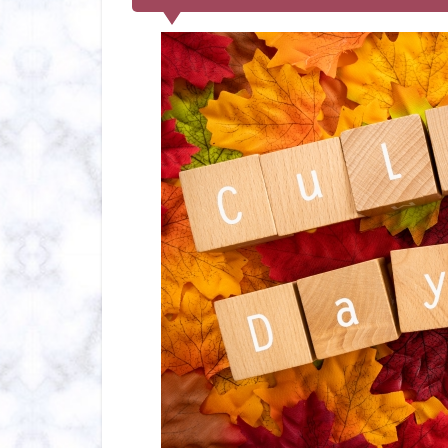
と
捨
て
る
服
は
毎
年
断
捨
離
す
る
タ
イ
ミ
ン
グ
が
難
し