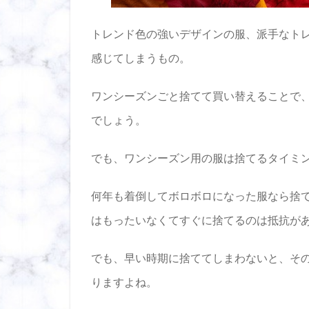
い
1.1
トレンド色の強いデザインの服、派手なト
着れ
感じてしまうもの。
る服
を捨
てる
ワンシーズンごと捨てて買い替えることで
のは
でしょう。
もっ
たい
ない
でも、ワンシーズン用の服は捨てるタイミ
から
すぐ
には
何年も着倒してボロボロになった服なら捨
捨て
はもったいなくてすぐに捨てるのは抵抗が
られ
ない
でも、早い時期に捨ててしまわないと、そ
1.2
タイ
りますよね。
ミン
グを