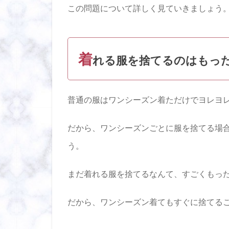
この問題について詳しく見ていきましょう
逃し
てし
まう
とす
ぐに
着
れる服を捨てるのはもっ
タン
スの
肥し
にな
普通の服はワンシーズン着ただけでヨレヨ
って
しま
う
だから、ワンシーズンごとに服を捨てる場
2
う。
ワン
シー
まだ着れる服を捨てるなんて、すごくもっ
ズン
用の
服は
だから、ワンシーズン着てもすぐに捨てる
衣替
えの