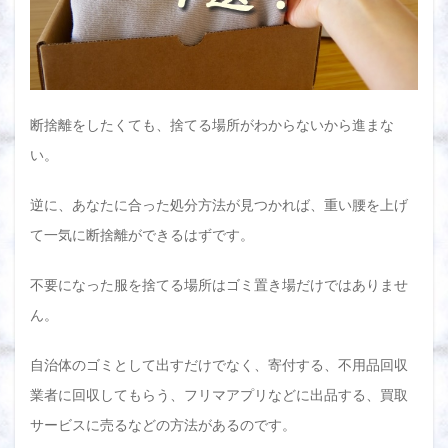
2.7
⑦ リ
サイ
クル
ショ
ップ
断捨離をしたくても、捨てる場所がわからないから進まな
に売
る
い。
2.8
逆に、あなたに合った処分方法が見つかれば、重い腰を上げ
⑧ 出
張買
て一気に断捨離ができるはずです。
取に
来て
もら
不要になった服を捨てる場所はゴミ置き場だけではありませ
う
ん。
2.9
⑨ 宅
自治体のゴミとして出すだけでなく、寄付する、不用品回収
配買
取で
業者に回収してもらう、フリマアプリなどに出品する、買取
売る
サービスに売るなどの方法があるのです。
2.10