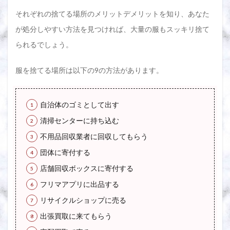
⑩知人
に譲る
それぞれの捨てる場所のメリットデメリットを知り、あなた
2.11
が処分しやすい方法を見つければ、大量の服もスッキリ捨て
断捨離
られるでしょう。
した服
を処分
する場
服を捨てる場所は以下の9の方法があります。
所9選
まとめ
3
自治体のゴミとして出す
断捨
清掃センターに持ち込む
離し
た服
不用品回収業者に回収してもらう
を捨
てる
団体に寄付する
場所
は
店舗回収ボックスに寄付する
色々
フリマアプリに出品する
あ
る！
リサイクルショップに売る
メリ
ット
出張買取に来てもらう
デメ