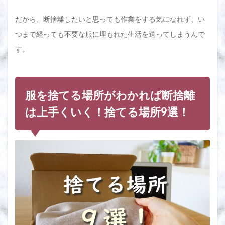
ても
らう
だから、断捨離したいと思っても作業をする気になれず、い
2.4
つまで経っても不要な服に埋もれた生活を送ってしまうんで
④ 団
す。
体に
寄付
する
2.5
服を捨てる場所がわかれば断捨離
⑤ 店
舗回
は上手くいく！捨てる場所9選！
収ボ
ック
スに
寄付
する
2.6
⑥ フ
リマ
アプ
リに
出品
する