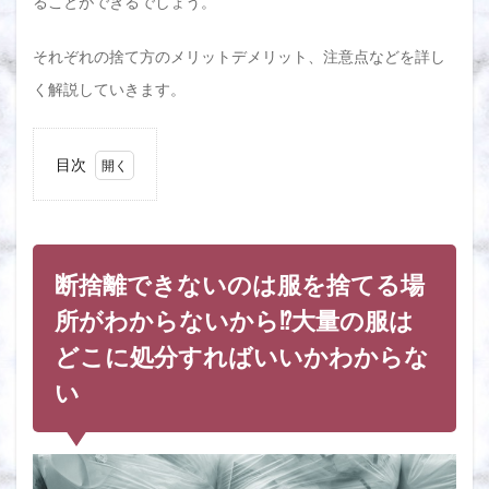
ることができるでしょう。
それぞれの捨て方のメリットデメリット、注意点などを詳し
く解説していきます。
目次
1
断捨
離で
きな
いの
断捨離できないのは服を捨てる場
は服
を捨
所がわからないから⁉大量の服は
てる
どこに処分すればいいかわからな
場所
がわ
い
から
ない
か
ら⁉
大量
の服