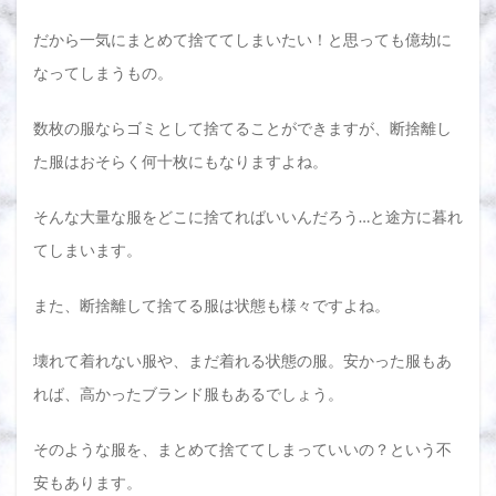
選！
だから一気にまとめて捨ててしまいたい！と思っても億劫に
2.1
なってしまうもの。
① 自
治体
のゴ
数枚の服ならゴミとして捨てることができますが、断捨離し
ミと
して
た服はおそらく何十枚にもなりますよね。
出す
2.2
そんな大量な服をどこに捨てればいいんだろう…と途方に暮れ
② 清
てしまいます。
掃セ
ンタ
ーに
また、断捨離して捨てる服は状態も様々ですよね。
持ち
込む
壊れて着れない服や、まだ着れる状態の服。安かった服もあ
2.3
③ 不
れば、高かったブランド服もあるでしょう。
用品
回収
そのような服を、まとめて捨ててしまっていいの？という不
業者
に回
安もあります。
収し