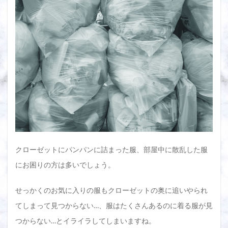
はど
こに
処分
すれ
ばい
いか
わか
らな
い
2
服を
捨て
る場
所が
わか
クローゼットにパンパンに詰まった服、部屋中に散乱した服
れば
断捨
にお困りの方は多いでしょう。
離は
上手
せっかくのお気に入りの服もクローゼットの奥に追いやられ
くい
く！
てしまって見つからない…、服はたくさんあるのに着る服が見
捨て
る場
つからない…とイライラしてしまいますね。
所9