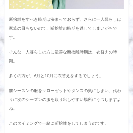
3.1
衣替
えの
タイ
断捨離をすべき時期は決まっておらず、さらに一人暮らしは
ミン
家族の目もないので、断捨離の時期を逃してしまいがちで
グだ
と断
す。
捨離
がス
ムー
そんな一人暮らしの方に最善な断捨離時期は、衣替えの時
ズ！
期。
手持
ち服
の数
多くの方が、6月と10月に衣替えをするでしょう。
を設
定し
て一
前シーズンの服をクローゼットやタンスの奥にしまい、代わ
気に
仕分
りに次のシーズンの服を取り出しやすい場所にうつしますよ
けよ
ね。
う
3.2
このタイミングで一緒に断捨離をしてしまうのです。
一人
暮ら