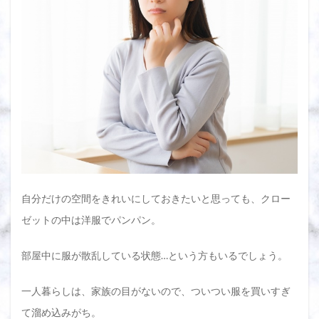
離す
べき
時期
がわ
から
ない
2
一人
暮ら
しの
断捨
離は
衣替
えの
自分だけの空間をきれいにしておきたいと思っても、クロー
時期
がお
ゼットの中は洋服でパンパン。
すす
め！
捨て
部屋中に服が散乱している状態…という方もいるでしょう。
るの
に最
一人暮らしは、家族の目がないので、ついつい服を買いすぎ
善な
タイ
て溜め込みがち。
ミン