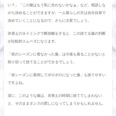
暮ら
い？」「この服はもう私に合わないかなぁ」など、相談しな
しの
断捨
がら決めることができますが、一人暮らしの方は自分自身で
離は
決めていくことになるので、さらに大変でしょう。
衣替
えの
時期
衣替えのタイミングで断捨離をすると、この捨てる服の判断
がベ
ス
が比較的スムーズになります。
ト！
一気
に断
「前のシーズンに着なかった服」は今後も着ることがないと
捨離
割り切って捨てることができるでしょう。
し
て、
さら
「前シーズンに着倒してボロボロになった服」も捨てやすい
に習
慣化
ですよね。
させ
まし
ょう
逆に、このような服は、衣替えの時期に捨ててしまわない
と、そのままタンスの肥しになってしまうかもしれません。