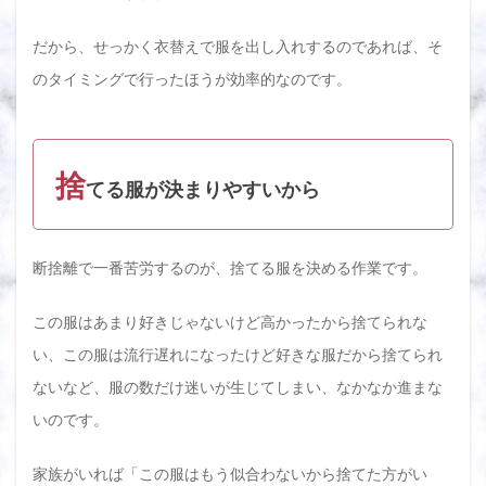
るた
めに
だから、せっかく衣替えで服を出し入れするのであれば、そ
はル
ール
のタイミングで行ったほうが効率的なのです。
が大
切
3.4
一人
捨
暮ら
てる服が決まりやすいから
しが
衣替
えの
時期
断捨離で一番苦労するのが、捨てる服を決める作業です。
に断
捨離
する
この服はあまり好きじゃないけど高かったから捨てられな
おす
い、この服は流行遅れになったけど好きな服だから捨てられ
すめ
方法
ないなど、服の数だけ迷いが生じてしまい、なかなか進まな
まと
め
いのです。
4
家族がいれば「この服はもう似合わないから捨てた方がい
一人