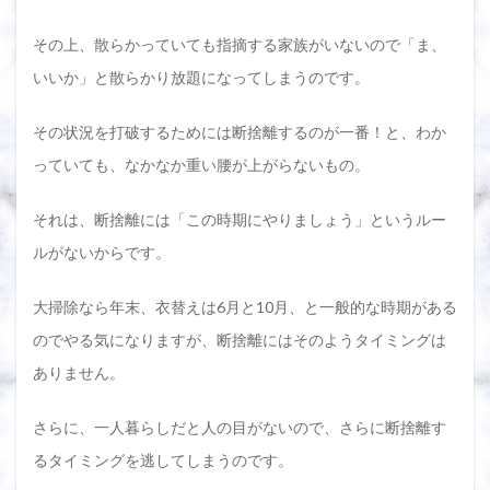
グの
理由
その上、散らかっていても指摘する家族がいないので「ま、
2.1
いいか」と散らかり放題になってしまうのです。
衣替
えす
その状況を打破するためには断捨離するのが一番！と、わか
るた
め
っていても、なかなか重い腰が上がらないもの。
に、
服を
出す
それは、断捨離には「この時期にやりましょう」というルー
から
ルがないからです。
2.2
捨て
大掃除なら年末、衣替えは6月と10月、と一般的な時期がある
る服
が決
のでやる気になりますが、断捨離にはそのようタイミングは
まり
やす
ありません。
いか
ら
さらに、一人暮らしだと人の目がないので、さらに断捨離す
2.3
るタイミングを逃してしまうのです。
断捨
離を