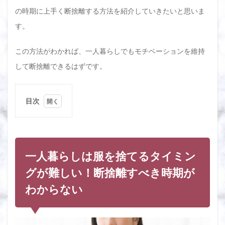
の時期に上手く断捨離する方法を紹介していきたいと思いま
す。
この方法がわかれば、一人暮らしでもモチベーションを維持
して断捨離できるはずです。
目次
1
一人
暮ら
しは
服を
一人暮らしは服を捨てるタイミン
捨て
るタ
グが難しい！断捨離すべき時期が
イミ
わからない
ング
が難
し
い！
断捨