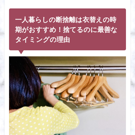
習慣
化し
やす
一人暮らしの断捨離は衣替えの時
いか
ら
期がおすすめ！捨てるのに最善な
3
タイミングの理由
一人
暮ら
しの
断捨
離時
期は
衣替
えが
ベス
ト！
上手
く服
を捨
てる
3つ
の方
法