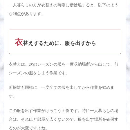
しの
一人暮らしの方が衣替えの時期に断捨離すると、以下のよう
断捨
離を
な利点があります。
さら
にス
ムー
ズに
する
衣
替えするために、服を出すから
ため
には
買取
サー
衣替えは、次のシーズンの服を一度収納場所から出して、前
ビス
がお
シーズンの服をしまう作業です。
すす
め
断捨離も同様に、一度全ての服を出してから作業を始めま
3.3
す。
一人
暮ら
しの
この服を出す作業がけっこう面倒です。特に一人暮らしの場
断捨
離を
合は、それほど部屋が広くないので、服を出す場所を確保す
習慣
化す
るのが大変ですよね。