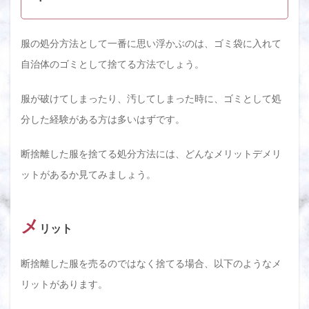
2.1
店頭
服の処分方法として一番に思い浮かぶのは、ゴミ袋に入れて
買取
のメ
自治体のゴミとして捨てる方法でしょう。
リッ
トデ
メリ
服が破けてしまったり、汚してしまった時に、ゴミとして処
ット
分した経験がある方は多いはずです。
2.2
出張
断捨離した服を捨てる処分方法には、どんなメリットデメリ
買取
のメ
ットがあるか見てみましょう。
リッ
トデ
メリ
ット
メ
リット
2.3
宅配
断捨離した服を売るのではなく捨てる場合、以下のようなメ
買取
のメ
リットがあります。
リッ
トデ