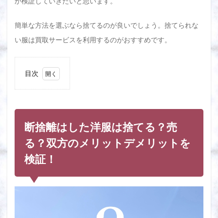
か検証していきたいと思います。
簡単な方法を選ぶなら捨てるのが良いでしょう。捨てられな
い服は買取サービスを利用するのがおすすめです。
目次
1
断捨
離は
した
洋服
断捨離はした洋服は捨てる？売
は捨
て
る？双方のメリットデメリットを
る？
検証！
売
る？
双方
のメ
リッ
トデ
メリ
ット