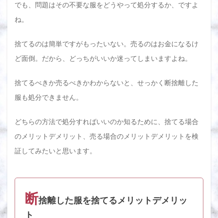
でも、問題はその不要な服をどうやって処分するか、ですよ
2
ね。
洋服
断捨
離し
捨てるのは簡単ですがもったいない。売るのはお金になるけ
た服
ど面倒。だから、どっちがいいか迷ってしまいますよね。
の処
分方
法は
捨てるべきか売るべきかわからないと、せっかく断捨離した
買取
サー
服も処分できません。
ビス
がお
すす
どちらの方法で処分すればいいのか知るために、捨てる場合
め！
のメリットデメリット、売る場合のメリットデメリットを検
各サ
ービ
証してみたいと思います。
スの
処分
方法
につ
いて
断
捨離した服を捨てるメリットデメリッ
詳し
く解
ト
説