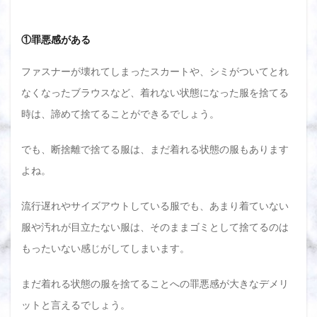
は売
る、
売れ
①罪悪感がある
ない
服は
捨て
ファスナーが壊れてしまったスカートや、シミがついてとれ
ると
なくなったブラウスなど、着れない状態になった服を捨てる
判断
しま
時は、諦めて捨てることができるでしょう。
しょ
う
でも、断捨離で捨てる服は、まだ着れる状態の服もあります
よね。
流行遅れやサイズアウトしている服でも、あまり着ていない
服や汚れが目立たない服は、そのままゴミとして捨てるのは
もったいない感じがしてしまいます。
まだ着れる状態の服を捨てることへの罪悪感が大きなデメリ
ットと言えるでしょう。