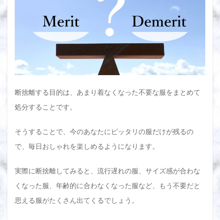
を検
証！
1.1
断捨
離し
た服
を捨
てる
メリ
断捨離する目的は、あまり着なくなった不要な服をまとめて
ット
デメ
処分することです。
リッ
ト
そうすることで、今のあなたにピッタリの服だけが残るの
1.2
で、毎日おしゃれを楽しめるようになります。
断捨
離し
た服
実際に断捨離してみると、流行遅れの服、サイズ感が合わな
を売
るメ
くなった服、年齢的に合わなくなった服など、もう不要だと
リッ
思える服がたくさん出てくるでしょう。
トデ
メリ
ット