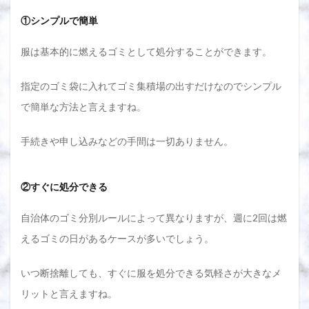
メリ
①シンプルで簡単
ット
2.4
服は基本的に燃えるゴミとして処分することができます。
各買
取サ
ービ
指定のゴミ袋に入れてゴミ集積場の出すだけなのでシンプル
スの
処分
で簡単な方法と言えますね。
方法
まと
手続きや申し込みなどの手間は一切ありません。
め
3
買取
②すぐに処分できる
ショ
ップ
で売
自治体のゴミ分別ルールによって異なりますが、週に2回は燃
るこ
えるゴミの日があるケースが多いでしょう。
とが
でき
なか
いつ断捨離しても、すぐに服を処分できる気軽さが大きなメ
った
服は
リットと言えますね。
捨て